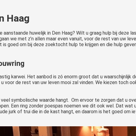
en Haag
lie aanstaande huwelijk in Den Haag? Wilt u graag hulp bij deze 
aar gaan we met z’n allen maar even vanuit, voor de rest van uw l
t is goed om bij deze zoektocht hulp te krijgen en die hulp geven
rouwring
astig karwei. Het aanbod is zó enorm groot dat u waarschijnlijk 
e u voor de rest van uw leven mooi zal vinden. We kiezen toch o
 veel symbolische waarde hangt. Om ervoor te zorgen dat u over 
 kopen. Een ring zonder poespas noemen we dit ook wel. Dat wat u 
ude jurk of trui die in de kast hangt, en daarom is het goed om ie