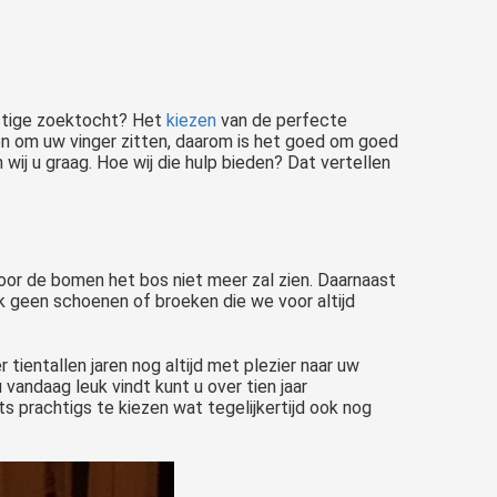
lastige zoektocht? Het
kiezen
van de perfecte
even om uw vinger zitten, daarom is het goed om goed
 wij u graag. Hoe wij die hulp bieden? Dat vertellen
door de bomen het bos niet meer zal zien. Daarnaast
ok geen schoenen of broeken die we voor altijd
Stappen jullie binnenkort in het huwelijksbootje? En zijn jullie dus op zoek naar trouwringen? Dan zijn jullie bij Trouwringservice aan het juiste adres, dé trouwringenspecialist die bij jullie thuis langskomt...
tientallen jaren nog altijd met plezier naar uw
vandaag leuk vindt kunt u over tien jaar
ts prachtigs te kiezen wat tegelijkertijd ook nog