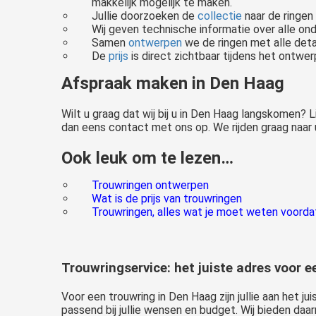
makkelijk mogelijk te maken.
Jullie doorzoeken de
collectie
naar de ringen 
Wij geven technische informatie over alle ond
Samen
ontwerpen
we de ringen met alle detail
De
prijs
is direct zichtbaar tijdens het ontwe
Gaan jullie binnenkort trouwen? En gaan jullie daarom trouwringen uitzoeken voor jullie bruiloft? Het uitzoeken van de ringen is een spannend moment: je wilt er op je best uitzien tijdens de bruiloft, maar het is ook..
Bekijk een deel van de collectie: gouden, witgouden en roségouden trouwringen met of zonder diamant. Meer dan 900 modellen, wij komen gratis bij jullie langs in Nederland.
Afspraak maken in Den Haag
Zijn jullie opzoek naar nieuwe trouwringen? Ontwerp ze zelf onder begeleiding van een goudsmid.
Wilt u graag dat wij bij u in Den Haag langskomen?
dan eens contact met ons op. We rijden graag naar 
Ook leuk om te lezen…
Als jullie gaan trouwen en op zoek gaan naar prachtige trouwringen, zijn er verschillende dingen om op te letten. In dit artikel gaan we in op de prijzen van trouwringen. Betalen jullie niet teveel voor jullie..
Trouwringen ontwerpen
Wat is de prijs van trouwringen
Trouwringen, alles wat je moet weten voorda
Trouwringservice: het juiste adres voor 
Voor een trouwring in Den Haag zijn jullie aan het j
passend bij jullie wensen en budget. Wij bieden daa