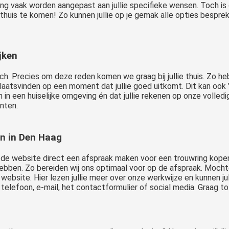
ng vaak worden aangepast aan jullie specifieke wensen. Toch is 
e thuis te komen! Zo kunnen jullie op je gemak alle opties bespre
jken
ch. Precies om deze reden komen we graag bij jullie thuis. Zo hebb
aatsvinden op een moment dat jullie goed uitkomt. Dit kan ook ’
en in een huiselijke omgeving én dat jullie rekenen op onze volle
nten.
n in Den Haag
via de website direct een afspraak maken voor een trouwring kope
bben. Zo bereiden wij ons optimaal voor op de afspraak. Mochten
e website. Hier lezen jullie meer over onze werkwijze en kunnen ju
 telefoon, e-mail, het contactformulier of social media. Graag to