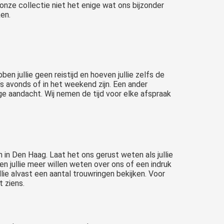
onze collectie niet het enige wat ons bijzonder
ken.
Een gouden trouwring is nog altijd heel populair. Ik bied een uitgebreide collectie met ringen aan. Maak een afspraak om de ringen te bekijken.
en jullie geen reistijd en hoeven jullie zelfs de
s avonds of in het weekend zijn. Een ander
dige aandacht. Wij nemen de tijd voor elke afspraak
n in Den Haag. Laat het ons gerust weten als jullie
 jullie meer willen weten over ons of een indruk
llie alvast een aantal trouwringen bekijken. Voor
t ziens.