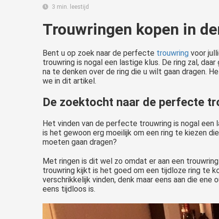
3 min. leestijd
Trouwringen kopen in d
Bent u op zoek naar de perfecte
trouwring
voor jul
trouwring is nogal een lastige klus. De ring zal, d
na te denken over de ring die u wilt gaan dragen. He
we in dit artikel.
De zoektocht naar de perfecte t
Het vinden van de perfecte trouwring is nogal een l
is het gewoon erg moeilijk om een ring te kiezen di
Zijn jullie van plan te gaan trouwen en hiervoor op zoek naar trouwringen ? Wij helpen jullie graag met tips en wetenswaardigheden. Hier schrijven wij alles waar je op moet letten bij het uitzoeken van trouwringen...
moeten gaan dragen?
Met ringen is dit wel zo omdat er aan een trouwring
trouwring kijkt is het goed om een tijdloze ring te
verschrikkelijk vinden, denk maar eens aan die ene o
eens tijdloos is.