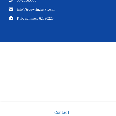
06-25385585
info@trouwringservice.nl
KvK nummer: 62390228
Contact