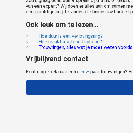
Zou u graag eens een afspraak bij u thuis of elders
van een expert? Wij doen er alles aan om samen me
een prachtige ring te vinden die binnen uw budget p
Ook leuk om te lezen…
Hoe duur is een verlovingsring?
Hoe maakt u witgoud schoon?
Trouwringen, alles wat je moet weten voorda
Vrijblijvend contact
Bent u op zoek naar een
nieuw
paar trouwringen? En
Zijn jullie opzoek naar nieuwe trouwringen, of zijn jullie een ring kwijt geraakt en daardoor opzoek naar 1 nieuwe trouwring? Wij helpen jullie graag.