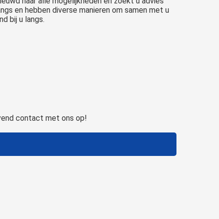
ieuwd naar alle mogelijkheden en zoekt u advies
 langs en hebben diverse manieren om samen met u
d bij u langs.
jvend contact met ons op!