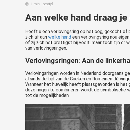
1 min. leestijd
Aan welke hand draag je 
Heeft u een verlovingsring op het oog, gekocht of 
zich af aan
welke hand
een verlovingsring nou eigenl
of zij zich het prettigst bij voelt, maar toch zijn er
van verlovingsringen.
Verlovingsringen: Aan de linkerh
Verlovingsringen worden in Nederland doorgaans ged
al sinds de tijd van de Grieken en Romeinen dé vin
Wanneer het huwelijk heeft plaatsgevonden is het 
Gaan jullie binnenkort trouwen en vragen jullie je af aan welke hand je de trouwring moet dragen? Jullie zijn niet de enige. Er bestaat veel discussie over het dragen van de ring aan de linker- of rechterhand. Tussen..
deze ringen te combineren wordt de symbolische waa
tot de mogelijkheden.