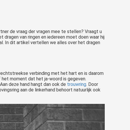
rtner de vraag der vragen mee te stellen? Vraagt u
m het dragen van ringen en iedereen moet doen waar hij
l. In dit artikel vertellen we alles over het dragen
 rechtstreekse verbinding met het hart en is daarom
af het moment dat het ja-woord is gegeven.
. Aan deze hand hangt dan ook de
trouwring
. Door
ingsring aan de linkerhand behoort natuurlijk ook
Zijn jullie van plan te gaan trouwen en hiervoor op zoek naar trouwringen ? Wij helpen jullie graag met tips en wetenswaardigheden. Hier schrijven wij alles waar je op moet letten bij het uitzoeken van trouwringen...