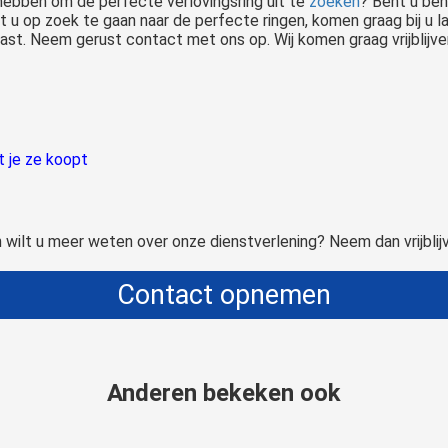
 hebben om de perfecte verlovingsring uit te
zoeken
? Bent u ben
t u op zoek te gaan naar de perfecte ringen, komen graag bij u
ast. Neem gerust contact met ons op. Wij komen graag vrijblijven
t je ze koopt
Gaan jullie binnenkort trouwen? En gaan jullie daarom trouwringen uitzoeken voor jullie bruiloft? Het uitzoeken van de ringen is een spannend moment: je wilt er op je best uitzien tijdens de bruiloft, maar het is ook..
 wilt u meer weten over onze dienstverlening? Neem dan vrijbli
Contact opnemen
Anderen bekeken ook