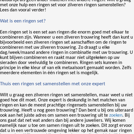
met onze hulp een ringen set voor zilveren ringen samenstellen?
Lees dan vooral verder!
Wat is een ringen set?
Een ringen set is een set aan ringen die enorm goed met elkaar te
combineren zijn. Wanneer u een zilveren trouwring heeft dan kunt u
bijvoorbeeld een zilveren ringen set aanschaffen om de ringen te
combineren met uw zilveren trouwring. Zo draagt u elke
dag/week/maand andere ringen in combinatie met uw trouwring. U
kunt blijven combineren en raakt maar niet uitgekeken op uw
sieraden door veelvuldig te combineren.
Ringen sets kunnen in
principe in elke kleur of van elk metaalsoort gemaakt worden. Zelfs
meerdere elementen in één ringen set is mogelijk.
Thuis een ringen set samenstellen met onze expert
Wilt u graag een zilveren ringen set
samenstellen, maar weet u niet
goed hoe dit moet. Onze expert is deskundig in het matchen van
ringen en kan de meest prachtige ringensets samenstellen bij uw
trouwring. Heeft u nog geen trouwring? Dan bent u bij ons uiteraard
ook aan het juiste adres om samen een trouwring uit te
zoeken
. Bij
ons gaat dat net wat anders dan bij andere juweliers. Wij komen
namelijk naar u toe om samen ringen uit te zoeken. Dit zorgt ervoor
dat u in een vertrouwde omgeving lekker op het gemak naar ringen